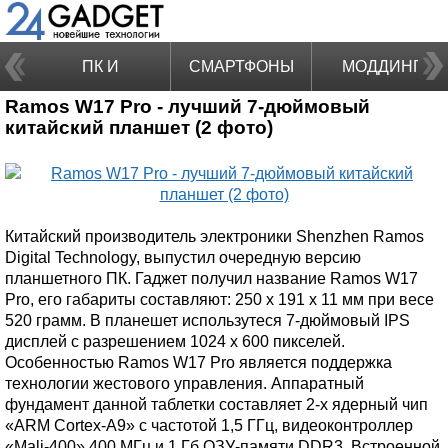
ПК И
СМАРТФОНЫ
МОДДИНГ
Ramos W17 Pro - лучший 7-дюймовый
НОУТБУКИ
китайский планшет (2 фото)
Китайский производитель электроники Shenzhen Ramos
Digital Technology, выпустил очередную версию
планшетного ПК. Гаджет получил название Ramos W17
Pro, его габариты составляют: 250 х 191 х 11 мм при весе
520 грамм. В планешет использутеся 7-дюймовый IPS
дисплей с разрешением 1024 х 600 пикселей.
Особенностью Ramos W17 Pro является поддержка
технологии жестового управления. Аппаратный
фундамент данной таблетки составляет 2-х ядерный чип
«ARM Cortex-A9» с частотой 1,5 ГГц, видеоконтроллер
«Mali-400» 400 МГц и 1 Гб ОЗУ-памяти DDR3. Встроенной