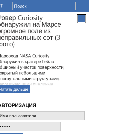
IT
Ровер Curiosity
обнаружил на Марсе
огромное поле из
неправильных сот (3
фото)
арсоход NASA Curiosity
бнаружил в кратере Гейла
бширный участок поверхности,
окрытый небольшими
ногоугольными структурами,
апоминающими пчелиные
Читать дальше
оты. Ранее ровер находил
одобные образования, но
овая находка по масштабам
АВТОРИЗАЦИЯ
атмила все предыдущее такие
ткрытия.