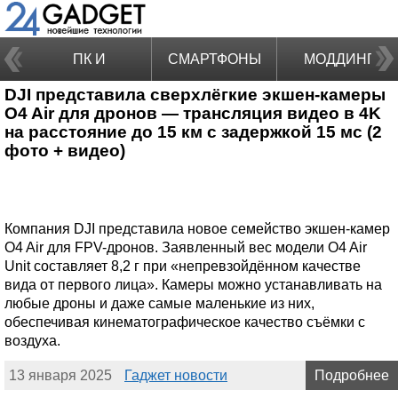
ПК И
СМАРТФОНЫ
МОДДИНГ
DJI представила сверхлёгкие экшен-камеры
НОУТБУКИ
O4 Air для дронов — трансляция видео в 4K
на расстояние до 15 км с задержкой 15 мс (2
фото + видео)
Компания DJI представила новое семейство экшен-камер
O4 Air для FPV-дронов. Заявленный вес модели O4 Air
Unit составляет 8,2 г при «непревзойдённом качестве
вида от первого лица». Камеры можно устанавливать на
любые дроны и даже самые маленькие из них,
обеспечивая кинематографическое качество съёмки с
воздуха.
13 января 2025
Гаджет новости
Подробнее