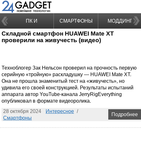
ПК И
СМАРТФОНЫ
МОДДИНГ
Складной смартфон HUAWEI Mate XT
НОУТБУКИ
проверили на живучесть (видео)
Техноблогер Зак Нельсон проверил на прочность первую
серийную «тройную» раскладушку — HUAWEI Mate XT.
Она не прошла знаменитый тест на «живучесть», но
удивила его своей конструкцией. Результаты испытаний
аппарата автор YouTube-канала JerryRigEverything
опубликовал в формате видеоролика.
28 октября 2024
Интересное
/
Подробнее
Смартфоны