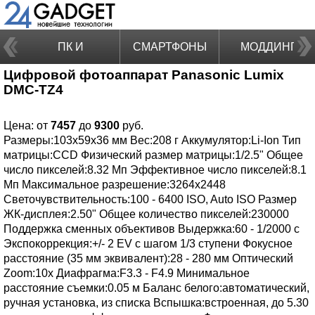
ПК И
СМАРТФОНЫ
МОДДИНГ
Цифровой фотоаппарат Panasonic Lumix
НОУТБУКИ
DMC-TZ4
Цена: от
7457
до
9300
руб.
Размеры:103x59x36 мм Вес:208 г Аккумулятор:Li-Ion Тип
матрицы:СCD Физический размер матрицы:1/2.5" Общее
число пикселей:8.32 Мп Эффективное число пикселей:8.1
Мп Максимальное разрешение:3264x2448
Светочувствительность:100 - 6400 ISO, Auto ISO Размер
ЖК-дисплея:2.50" Общее количество пикселей:230000
Поддержка сменных объективов Выдержка:60 - 1/2000 с
Экспокоррекция:+/- 2 EV с шагом 1/3 ступени Фокусное
расстояние (35 мм эквивалент):28 - 280 мм Оптический
Zoom:10x Диафрагма:F3.3 - F4.9 Минимальное
расстояние съемки:0.05 м Баланс белого:автоматический,
ручная установка, из списка Вспышка:встроенная, до 5.30