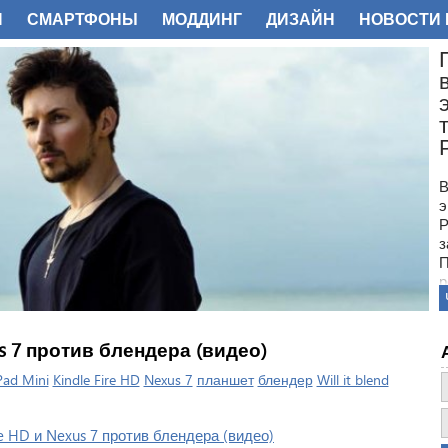
И
СМАРТФОНЫ
МОДДИНГ
ДИЗАЙН
НОВОСТИ 
ФОТО
В
э
Р
з
П
р
о
п
п
xus 7 против блендера (видео)
г
с
Pad Mini
Kindle Fire HD
Nexus 7
планшет
блендер
Will it blend
д
м