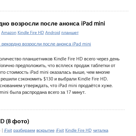
дно возросли после анонса iPad mini
|
Amazon
Kindle Fire HD
Android
планшет
личество планшетников Kindle Fire HD всего через день
Логично предположить, что всплеск продаж таблетки от
что стоимость iPad mini оказалась выше, чем многие
решили сэкономить $130 и выбрали Kindle Fire HD.
снованием утверждать, что iPad mini продаётся хуже.
ini была распродана всего за 17 минут.
HD (8 фото)
 |
iFixit
разбираем
вскрытие
iFixit
Kindle Fire HD
читалка