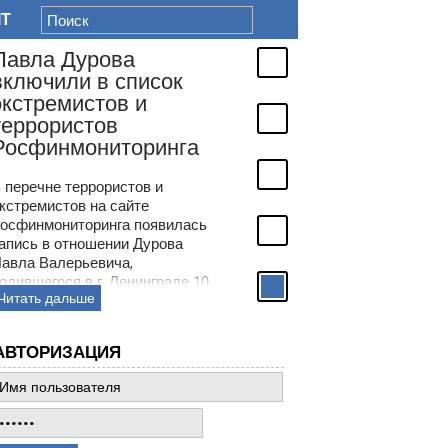
IT
Павла Дурова
включили в список
экстремистов и
террористов
Росфинмониторинга
 перечне террористов и
кстремистов на сайте
осфинмониторинга появилась
апись в отношении Дурова
авла Валерьевича,
одившегося в г. Ленинграде 10
Читать дальше
ктября 1984 года. Это
роизошло на следующий день
осле того, как ФСБ предъявила
АВТОРИЗАЦИЯ
лаве Telegram обвинение в
одействии террористической
еятельности и объявила его в
еждународный розыск.