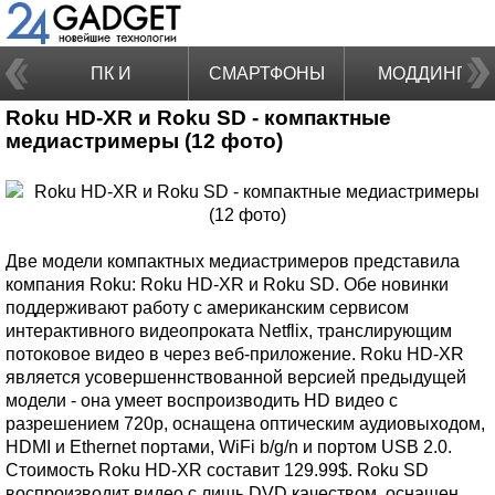
ПК И
СМАРТФОНЫ
МОДДИНГ
Roku HD-XR и Roku SD - компактные
НОУТБУКИ
медиастримеры (12 фото)
Две модели компактных медиастримеров представила
компания Roku: Roku HD-XR и Roku SD. Обе новинки
поддерживают работу с американским сервисом
интерактивного видеопроката Netflix, транслирующим
потоковое видео в через веб-приложение. Roku HD-XR
является усовершеннствованной версией предыдущей
модели - она умеет воспроизводить HD видео с
разрешением 720p, оснащена оптическим аудиовыходом,
HDMI и Ethernet портами, WiFi b/g/n и портом USB 2.0.
Стоимость Roku HD-XR составит 129.99$. Roku SD
воспроизводит видео с лишь DVD качеством, оснащен