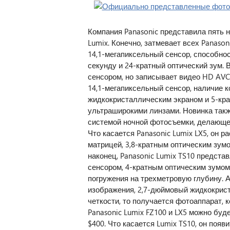
Компания Panasonic представила пять 
Lumix. Конечно, затмевает всех Panason
14,1-мегапиксельный сенсор, способнос
секунду и 24-кратный оптический зум. 
сенсором, но записывает видео HD AVCH
14,1-мегапиксельный сенсор, наличие 
жидкокристаллическим экраном и 5-кр
ультраширокими линзами. Новинка так
системой ночной фотосъемки, делающей
Что касается Panasonic Lumix LX5, он 
матрицей, 3,8-кратным оптическим зум
наконец, Panasonic Lumix TS10 предст
сенсором, 4-кратным оптическим зумом
погружения на трехметровую глубину. 
изображения, 2,7-дюймовый жидкокрист
четкости, то получается фотоаппарат, 
Panasonic Lumix FZ100 и LX5 можно будет
$400. Что касается Lumix TS10, он появ