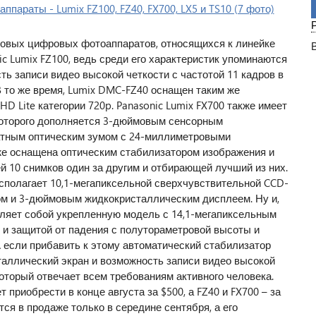
новых цифровых фотоаппаратов, относящихся к линейке
ic Lumix FZ100, ведь среди его характеристик упоминаются
ть записи видео высокой четкости с частотой 11 кадров в
В то же время, Lumix DMC-FZ40 оснащен таким же
D Lite категории 720p. Panasonic Lumix FX700 также имеет
которого дополняется 3-дюймовым сенсорным
атным оптическим зумом с 24-миллиметровыми
же оснащена оптическим стабилизатором изображения и
 10 снимков один за другим и отбирающей лучший из них.
располагает 10,1-мегапиксельной сверхчувствительной CCD-
ом и 3-дюймовым жидкокристаллическим дисплеем. Ну и,
авляет собой укрепленную модель с 14,1-мегапиксельным
 и защитой от падения с полутораметровой высоты и
А если прибавить к этому автоматический стабилизатор
аллический экран и возможность записи видео высокой
который отвечает всем требованиям активного человека.
 приобрести в конце августа за $500, а FZ40 и FX700 – за
ится в продаже только в середине сентября, а его