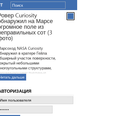
IT
Ровер Curiosity
обнаружил на Марсе
огромное поле из
неправильных сот (3
фото)
арсоход NASA Curiosity
бнаружил в кратере Гейла
бширный участок поверхности,
окрытый небольшими
ногоугольными структурами,
апоминающими пчелиные
Читать дальше
оты. Ранее ровер находил
одобные образования, но
овая находка по масштабам
АВТОРИЗАЦИЯ
атмила все предыдущее такие
ткрытия.