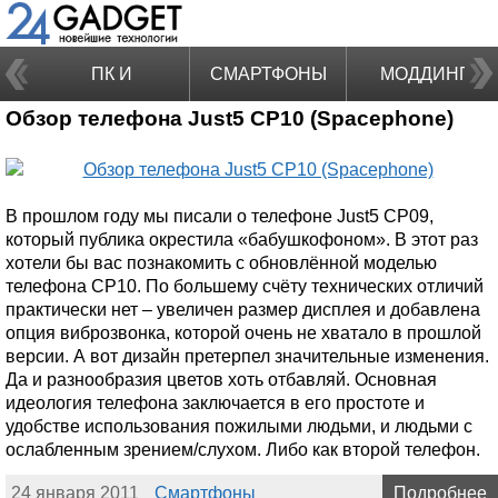
ПК И
СМАРТФОНЫ
МОДДИНГ
Обзор телефона Just5 CP10 (Spacephone)
НОУТБУКИ
В прошлом году мы писали о телефоне Just5 CP09,
который публика окрестила «бабушкофоном». В этот раз
хотели бы вас познакомить с обновлённой моделью
телефона CP10. По большему счёту технических отличий
практически нет – увеличен размер дисплея и добавлена
опция виброзвонка, которой очень не хватало в прошлой
версии. А вот дизайн претерпел значительные изменения.
Да и разнообразия цветов хоть отбавляй. Основная
идеология телефона заключается в его простоте и
удобстве использования пожилыми людьми, и людьми с
ослабленным зрением/слухом. Либо как второй телефон.
24 января 2011
Смартфоны
Подробнее