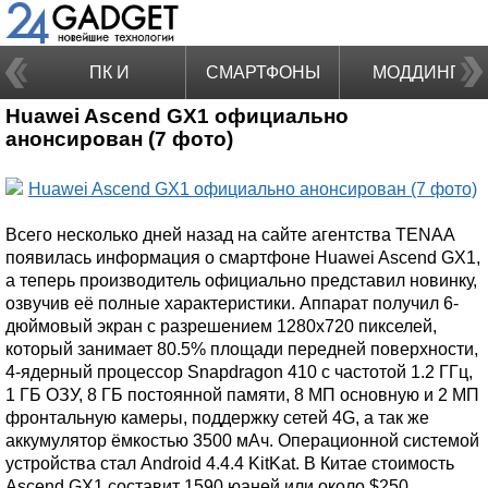
ПК И
СМАРТФОНЫ
МОДДИНГ
Huawei Ascend GX1 официально
НОУТБУКИ
анонсирован (7 фото)
Всего несколько дней назад на сайте агентства TENAA
появилась информация о смартфоне Huawei Ascend GX1,
а теперь производитель официально представил новинку,
озвучив её полные характеристики. Аппарат получил 6-
дюймовый экран с разрешением 1280х720 пикселей,
который занимает 80.5% площади передней поверхности,
4-ядерный процессор Snapdragon 410 с частотой 1.2 ГГц,
1 ГБ ОЗУ, 8 ГБ постоянной памяти, 8 МП основную и 2 МП
фронтальную камеры, поддержку сетей 4G, а так же
аккумулятор ёмкостью 3500 мАч. Операционной системой
устройства стал Android 4.4.4 KitKat. В Китае стоимость
Ascend GX1 составит 1590 юаней или около $250.