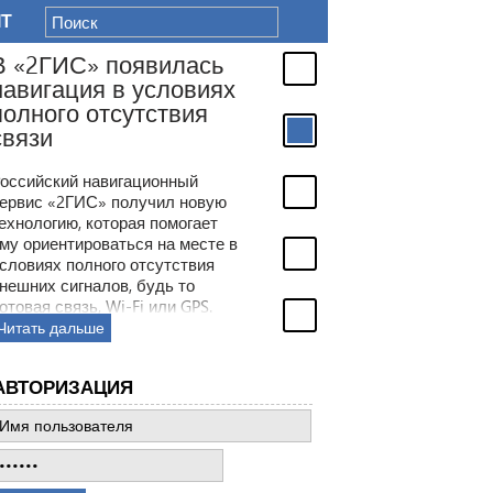
IT
В «2ГИС» появилась
навигация в условиях
полного отсутствия
связи
оссийский навигационный
ервис «2ГИС» получил новую
ехнологию, которая помогает
му ориентироваться на месте в
словиях полного отсутствия
нешних сигналов, будь то
отовая связь, Wi-Fi или GPS.
место этого сервис будет
Читать дальше
олагаться на встроенные в
мартфон датчики.
АВТОРИЗАЦИЯ