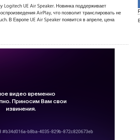
у Logitech UE Air Speaker. Новинка поддерживает
оспроизведения AirPlay, что позволит транслировать не
uch. В Европе UE Air Speaker появится в апреле, цена