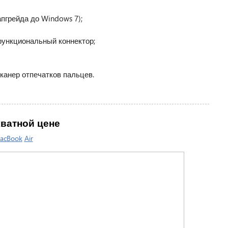
апгрейда до Windows 7);
ифункциональный коннектор;
канер отпечатков пальцев.
кватной цене
acBook
Air