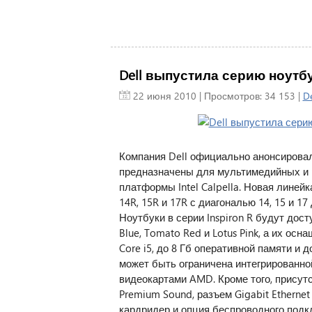
Dell выпустила серию ноутбуко
22 июня 2010
| Просмотров: 34 153 |
De
Компания Dell официально анонсировала
предназначены для мультимедийных и р
платформы Intel Calpella. Новая линей
14R, 15R и 17R с диагональю 14, 15 и 1
Ноутбуки в серии Inspiron R будут дост
Blue, Tomato Red и Lotus Pink, а их о
Core i5, до 8 Гб оперативной памяти и 
может быть ограничена интегрированно
видеокартами AMD. Кроме того, присут
Premium Sound, разъем Gigabit Ethernet
кардридер и опция беспроводного подк