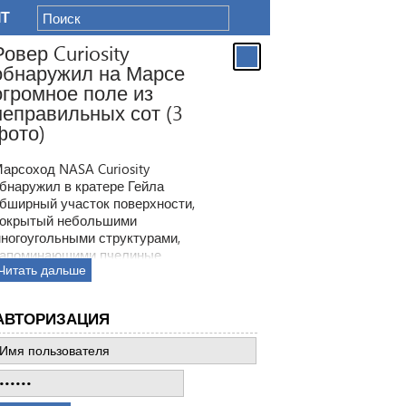
IT
Ровер Curiosity
обнаружил на Марсе
огромное поле из
неправильных сот (3
фото)
арсоход NASA Curiosity
бнаружил в кратере Гейла
бширный участок поверхности,
окрытый небольшими
ногоугольными структурами,
апоминающими пчелиные
Читать дальше
оты. Ранее ровер находил
одобные образования, но
овая находка по масштабам
АВТОРИЗАЦИЯ
атмила все предыдущее такие
ткрытия.