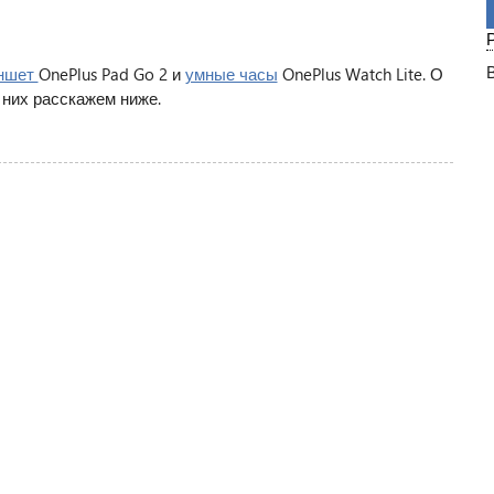
ншет
OnePlus Pad Go 2 и
умные часы
OnePlus Watch Lite. О
 них расскажем ниже.