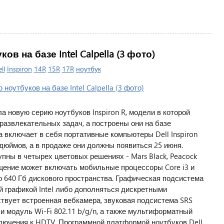
в на базе Intel Calpella (3 фото)
ll
Inspiron
14R
15R
17R
ноутбук
 новую серию ноутбуков Inspiron R, модели в которой
азвлекательных задач, а построены они на базе
ка включает в себя портативные компьютеры Dell Inspiron
7 дюймов, а в продаже они должны появиться 25 июня.
упны в четырех цветовых решениях - Mars Black, Peacock
снащение может включать мобильные процессоры Core i3 и
до 640 Гб дискового пространства. Графическая подсистема
й графикой Intel либо дополняться дискретными
ствует встроенная вебкамера, звуковая подсистема SRS
 и модуль Wi-Fi 802.11 b/g/n, а также мультиформатный
лючения к HDTV. Программной платформой ноутбуков Dell