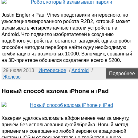
Justin Engler и Paul Vines представили интересного, но
узкоспециализированного робота R2B2, который может
взламывать четырехзначные пароли устройств на
Android. Что подвигло изобретателей к созданию
подобного устройства, останется загадкой, однако робот
способен методом перебора найти одну необходимую
комбинацию из возможных 10000. Взломщик, созданный
на 3D-принтере обошелся создателям всего в $200.
29 июля 2013
Интересное
/
Android
/
Подробнее
Железо
Новый способ взлома iPhone и iPad
Хакерам удалось взломать айфон менее чем за минуту,
причём без использования джейлбрейка. Новый метод
применим к совершенно любой версии операционной
системы iOS и от пользователя не требуется ничего