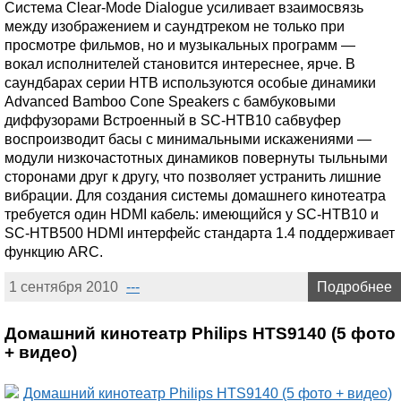
Система Clear-Mode Dialogue усиливает взаимосвязь
между изображением и саундтреком не только при
просмотре фильмов, но и музыкальных программ —
вокал исполнителей становится интереснее, ярче. В
саундбарах серии HTB используются особые динамики
Advanced Bamboo Cone Speakers с бамбуковыми
диффузорами Встроенный в SC-HTB10 сабвуфер
воспроизводит басы с минимальными искажениями —
модули низкочастотных динамиков повернуты тыльными
сторонами друг к другу, что позволяет устранить лишние
вибрации. Для создания системы домашнего кинотеатра
требуется один HDMI кабель: имеющийся у SC-HTB10 и
SC-HTB500 HDMI интерфейс стандарта 1.4 поддерживает
функцию ARC.
1 сентября 2010
---
Подробнее
Домашний кинотеатр Philips HTS9140 (5 фото
+ видео)