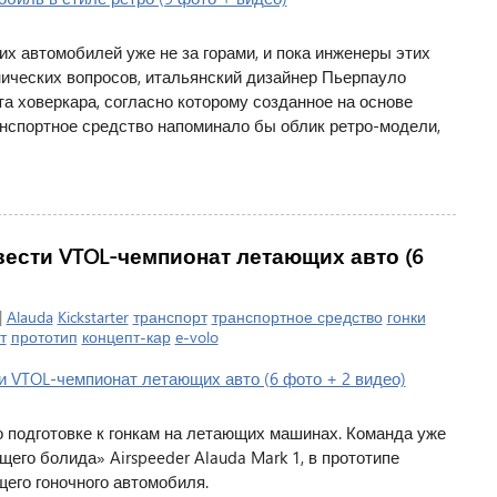
 автомобилей уже не за горами, и пока инженеры этих
ических вопросов, итальянский дизайнер Пьерпауло
а ховеркара, согласно которому созданное на основе
нспортное средство напоминало бы облик ретро-модели,
ести VTOL-чемпионат летающих авто (6
|
Alauda
Kickstarter
транспорт
транспортное средство
гонки
т
прототип
концепт-кар
e-volo
о подготовке к гонкам на летающих машинах. Команда уже
его болида» Airspeeder Alauda Mark 1, в прототипе
щего гоночного автомобиля.