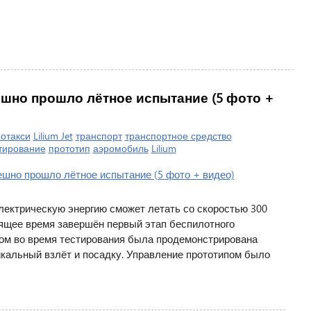
шно прошло лётное испытание (5 фото +
отакси
Lilium Jet
транспорт
транспортное средство
тирование
прототип
аэромобиль
Lilium
электрическую энергию сможет летать со скоростью 300
оящее время завершён первый этап беспилотного
том во время тестирования была продемонстрирована
икальный взлёт и посадку. Управление прототипом было