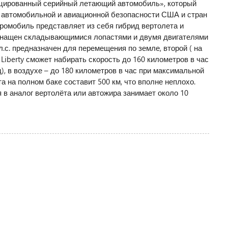
цированный серийный летающий автомобиль», который
 автомобильной и авиационной безопасности США и стран
омобиль представляет из себя гибрид вертолета и
оснащен складывающимися лопастями и двумя двигателями
л.с. предназначен для перемещения по земле, второй ( на
V Liberty сможет набирать скорость до 160 километров в час
нд), в воздухе – до 180 километров в час при максимальной
а на полном баке составит 500 км, что вполне неплохо.
в аналог вертолёта или автожира занимает около 10
римем гаджеты на тестирование
|
Правила сайта
|
Предупреждение
 всем вопросам и предложениям обращайтесь на
почту
.