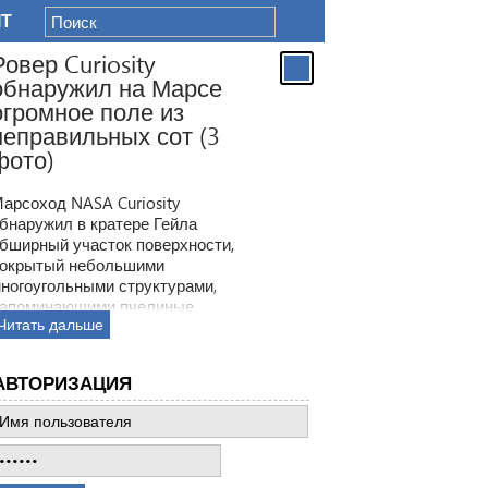
IT
Ровер Curiosity
обнаружил на Марсе
огромное поле из
неправильных сот (3
фото)
арсоход NASA Curiosity
бнаружил в кратере Гейла
бширный участок поверхности,
окрытый небольшими
ногоугольными структурами,
апоминающими пчелиные
Читать дальше
оты. Ранее ровер находил
одобные образования, но
овая находка по масштабам
АВТОРИЗАЦИЯ
атмила все предыдущее такие
ткрытия.