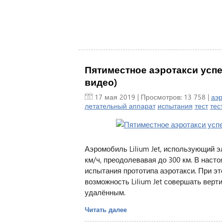
Пятиместное аэротакси успе
видео)
17 мая 2019
| Просмотров: 13 758 |
аэр
летательный аппарат
испытания
тест
тес
Аэромобиль Lilium Jet, использующий 
км/ч, преодолевавая до 300 км. В наст
испытания прототипа аэротакси. При э
возможность Lilium Jet совершать верт
удалённым.
Читать далее