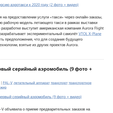
 на предоставлении услуги «такси» через онлайн-заказы,
ою рабочую модель летающего такси в рамках выставки
 разработке выступит американская компания Aurora Flight
A разрабатывает экспериментальный самолёт
VTOL X-Plane
сть предположения, что для создания будущего
хнологии, взятые из других проектов Aurora.
ервый серийный аэромобиль (9 фото +
 |
PAL-V
летательный аппарат
транспорт
транспортное
ожир
-V объявила о приеме предварительных заказов на