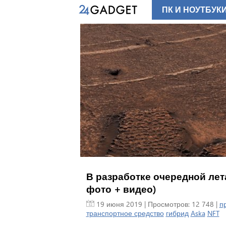
ПК И НОУТБУК
В разработке очередной ле
фото + видео)
19 июня 2019
| Просмотров: 12 748 |
п
транспортное средство
гибрид
Aska
NFT