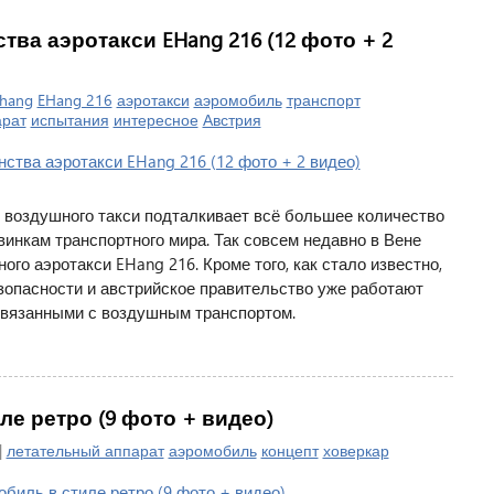
ва аэротакси EHang 216 (12 фото + 2
hang
EHang 216
аэротакси
аэромобиль
транспорт
арат
испытания
интересное
Австрия
 воздушного такси подталкивает всё большее количество
инкам транспортного мира. Так совсем недавно в Вене
о аэротакси EHang 216. Кроме того, как стало известно,
зопасности и австрийское правительство уже работают
связанными с воздушным транспортом.
е ретро (9 фото + видео)
|
летательный аппарат
аэромобиль
концепт
ховеркар