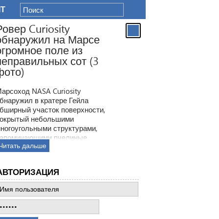
IT
Ровер Curiosity
обнаружил на Марсе
огромное поле из
неправильных сот (3
фото)
арсоход NASA Curiosity
бнаружил в кратере Гейла
бширный участок поверхности,
окрытый небольшими
ногоугольными структурами,
апоминающими пчелиные
Читать дальше
оты. Ранее ровер находил
одобные образования, но
овая находка по масштабам
АВТОРИЗАЦИЯ
атмила все предыдущее такие
ткрытия.