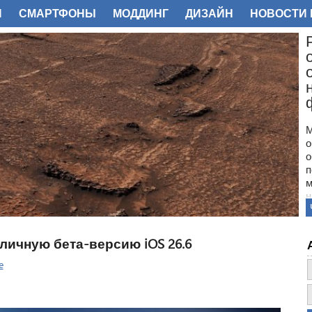
И
СМАРТФОНЫ
МОДДИНГ
ДИЗАЙН
НОВОСТИ 
ФОТО
М
о
о
п
м
н
с
п
н
личную бета-версию iOS 26.6
з
о
e