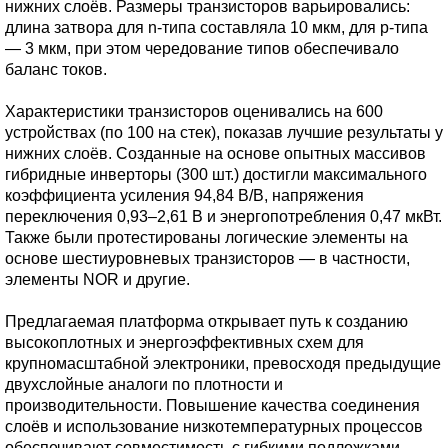
нижних слоёв. Размеры транзисторов варьировались:
длина затвора для n-типа составляла 10 мкм, для p-типа
— 3 мкм, при этом чередование типов обеспечивало
баланс токов.
Характеристики транзисторов оценивались на 600
устройствах (по 100 на стек), показав лучшие результаты у
нижних слоёв. Созданные на основе опытных массивов
гибридные инверторы (300 шт.) достигли максимального
коэффициента усиления 94,84 В/В, напряжения
переключения 0,93–2,61 В и энергопотребления 0,47 мкВт.
Также были протестированы логические элементы на
основе шестиуровневых транзисторов — в частности,
элементы NOR и другие.
Предлагаемая платформа открывает путь к созданию
высокоплотных и энергоэффективных схем для
крупномасштабной электроники, превосходя предыдущие
двухслойные аналоги по плотности и
производительности. Повышение качества соединения
слоёв и использование низкотемпературных процессов
обеспечивают совместимость с гибкими подложками,