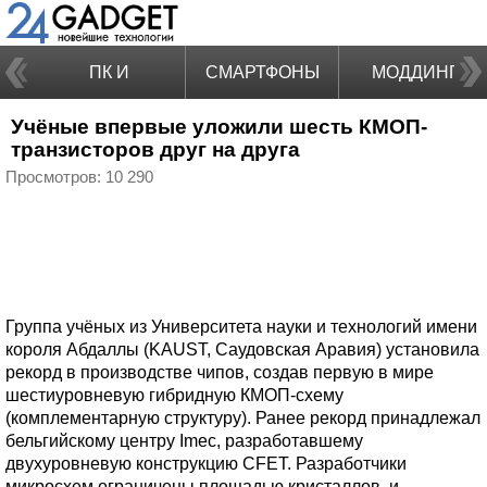
ПК И
СМАРТФОНЫ
МОДДИНГ
Учёные впервые уложили шесть КМОП-
НОУТБУКИ
транзисторов друг на друга
Просмотров: 10 290
Группа учёных из Университета науки и технологий имени
короля Абдаллы (KAUST, Саудовская Аравия) установила
рекорд в производстве чипов, создав первую в мире
шестиуровневую гибридную КМОП-схему
(комплементарную структуру). Ранее рекорд принадлежал
бельгийскому центру Imec, разработавшему
двухуровневую конструкцию CFET. Разработчики
микросхем ограничены площадью кристаллов, и