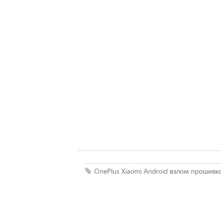
OnePlus
Xiaomi
Android
взлом
прошивк