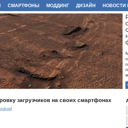
И
СМАРТФОНЫ
МОДДИНГ
ДИЗАЙН
НОВОСТИ 
ФОТО
М
о
о
п
м
н
с
п
н
ровку загрузчиков на своих смартфонах
з
о
ndroid