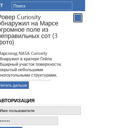
IT
Ровер Curiosity
обнаружил на Марсе
огромное поле из
неправильных сот (3
фото)
арсоход NASA Curiosity
бнаружил в кратере Гейла
бширный участок поверхности,
окрытый небольшими
ногоугольными структурами,
апоминающими пчелиные
Читать дальше
оты. Ранее ровер находил
одобные образования, но
овая находка по масштабам
АВТОРИЗАЦИЯ
атмила все предыдущее такие
ткрытия.