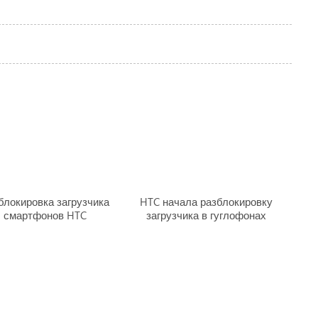
блокировка загрузчика
HTC начала разблокировку
смартфонов HTC
загрузчика в гуглофонах