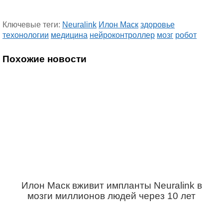
Ключевые теги:
Neuralink
Илон Маск
здоровье
техонологии
медицина
нейроконтроллер
мозг
робот
Похожие новости
Илон Маск вживит импланты Neuralink в
мозги миллионов людей через 10 лет