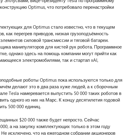
ку Эллусвами, вице-президенту Tesla по программному
 конструкцию Optimus, что потребовало перенастройки
лектующих для Optimus стало известно, что в текущем
в, как перегрев приводов, низкая грузоподъёмность
элементов силовой трансмиссии и тяговой батареи.
вщика манипуляторов для кистей рук робота. Программное
ке, однако здесь на помощь компании могут прийти как
мающееся электромобилями, так и стартап xAI,
коподобные роботы Optimus пока используются только для
ичём делают это в два раза хуже людей, а к сборочным
але Tesla намеревается выпустить 50 000 таких роботов в
вить одного из них на Марс. К концу десятилетия годовой
ть 500 000 единиц.
ещанных $20 000 также будет непросто. Сейчас
00, а на закупку комплектующих только в этом году
 Не исключено, что на ежегодном собрании акционеров