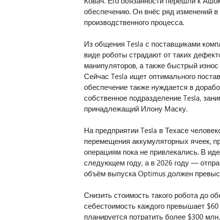
Ковач. Его обязанности перешли к Ашо
обеспечению. Он внёс ряд изменений в
производственного процесса.
Из общения Tesla с поставщиками комп
виде роботы страдают от таких дефекто
манипуляторов, а также быстрый износ 
Сейчас Tesla ищет оптимального поста
обеспечение также нуждается в доработ
собственное подразделение Tesla, зани
принадлежащий Илону Маску.
На предприятии Tesla в Техасе челове
перемещения аккумуляторных ячеек, пр
операциям пока не привлекались. В иде
следующем году, а в 2026 году — отпра
объём выпуска Optimus должен превыси
Снизить стоимость такого робота до об
себестоимость каждого превышает $60 0
планируется потратить более $300 млн.