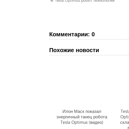
Tesla
Optimus
робот
технологии
Комментарии: 0
Похожие новости
Илон Маск показал
Tesl
энергичный танец робота
Opt
Tesla Optimus (видео)
скл