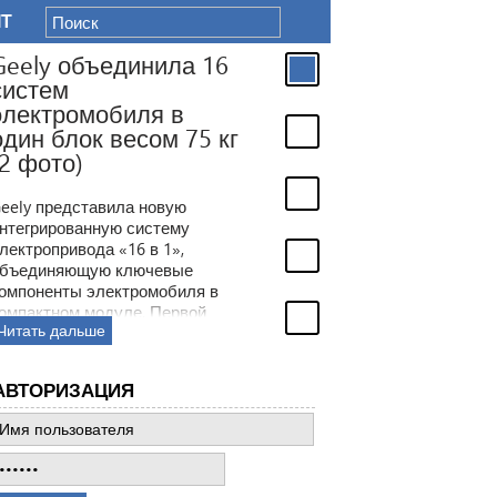
IT
eely объединила 16
истем
лектромобиля в
дин блок весом 75 кг
2 фото)
ely представила новую
тегрированную систему
ектропривода «16 в 1»,
ъединяющую ключевые
мпоненты электромобиля в
мпактном модуле. Первой
итать дальше
делью с новой технологией
анет электрический седан
ely TT, который должен выйти
АВТОРИЗАЦИЯ
 рынок уже в ближайшее
емя.