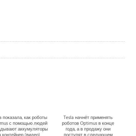
a показала, как роботы
Tesla начнёт применять
imus с помощью людей
роботов Optimus в конце
адывают аккумуляторы
года, а в продажу они
в контейнер (видео)
поступят в следующем