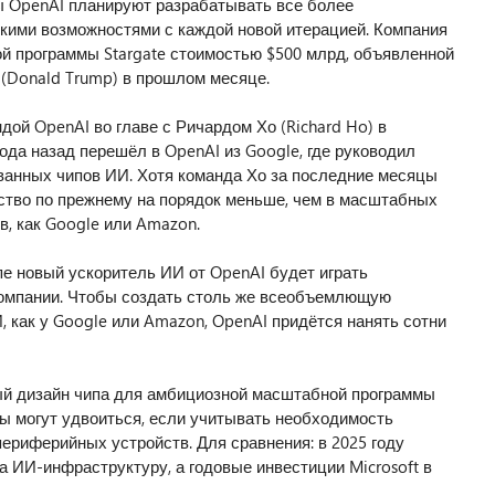
ы OpenAI планируют разрабатывать все более
кими возможностями с каждой новой итерацией. Компания
й программы Stargate стоимостью $500 млрд, объявленной
Donald Trump) в прошлом месяце.
ой OpenAI во главе с Ричардом Хо (Richard Ho) в
ода назад перешёл в OpenAI из Google, где руководил
ванных чипов ИИ. Хотя команда Хо за последние месяцы
ество по прежнему на порядок меньше, чем в масштабных
в, как Google или Amazon.
пе новый ускоритель ИИ от OpenAI будет играть
компании. Чтобы создать столь же всеобъемлющую
 как у Google или Amazon, OpenAI придётся нанять сотни
ый дизайн чипа для амбициозной масштабной программы
ды могут удвоиться, если учитывать необходимость
ериферийных устройств. Для сравнения: в 2025 году
а ИИ-инфраструктуру, а годовые инвестиции Microsoft в