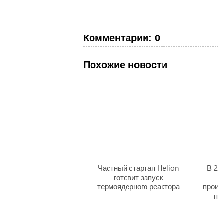
Комментарии: 0
Похожие новости
Частный стартап Helion
В 2
готовит запуск
термоядерного реактора
про
п