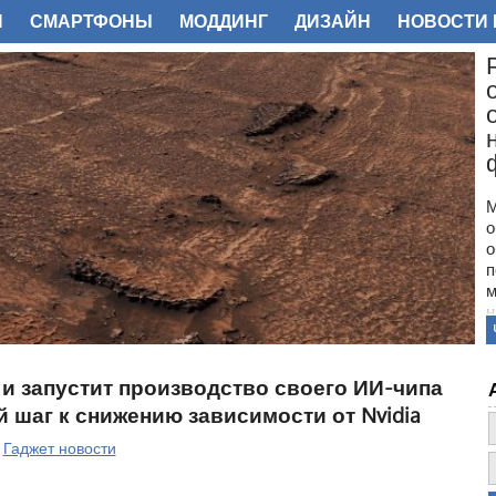
И
СМАРТФОНЫ
МОДДИНГ
ДИЗАЙН
НОВОСТИ 
ФОТО
М
о
о
п
м
н
с
п
н
 и запустит производство своего ИИ-чипа
з
й шаг к снижению зависимости от Nvidia
о
|
Гаджет новости