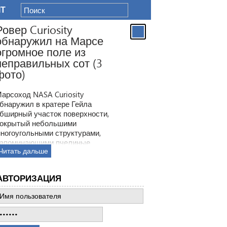
IT
Ровер Curiosity
обнаружил на Марсе
огромное поле из
неправильных сот (3
фото)
арсоход NASA Curiosity
бнаружил в кратере Гейла
бширный участок поверхности,
окрытый небольшими
ногоугольными структурами,
апоминающими пчелиные
Читать дальше
оты. Ранее ровер находил
одобные образования, но
овая находка по масштабам
АВТОРИЗАЦИЯ
атмила все предыдущее такие
ткрытия.