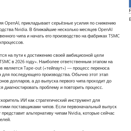
ия OpenAI, прикладывает серьёзные усилия по снижению
одства Nvidia. В ближайшие несколько месяцев OpenAI
венного чипа и начать его производство на фабриках TSMC
хпроцессов.
тся на пути к достижению своей амбициозной цели
TSMC в 2026 году». Наиболее ответственным этапом на
ов является Tape-out («тейпаут») — процесс переноса
 для последующего производства. Обычно этот этап
нов долларов, а до выпуска первого чипа проходит до
я диагностировать проблему и повторить процесс.
коритель ИИ как стратегический инструмент для
угими поставщиками чипов. Если первоначальный выпуск
у представит альтернативу чипам Nvidia, которые сейчас
елей.