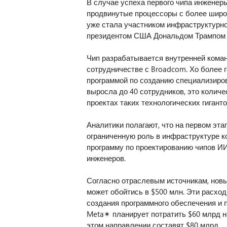
В случае успеха первого чипа инженер
продвинутые процессоры с более широ
уже стала участником инфраструктурно
президентом США Дональдом Трампом (
Чип разрабатывается внутренней команд
сотрудничестве с Broadcom. Хо более г
программой по созданию специализиро
выросла до 40 сотрудников, это колич
проектах таких технологических гиганто
Аналитики полагают, что на первом эта
ограниченную роль в инфраструктуре 
программу по проектированию чипов ИИ,
инженеров.
Согласно отраслевым источникам, нов
может обойтись в $500 млн. Эти расхо
создания программного обеспечения и п
Meta✴ планирует потратить $60 млрд н
этом направлении составят $80 млрд.