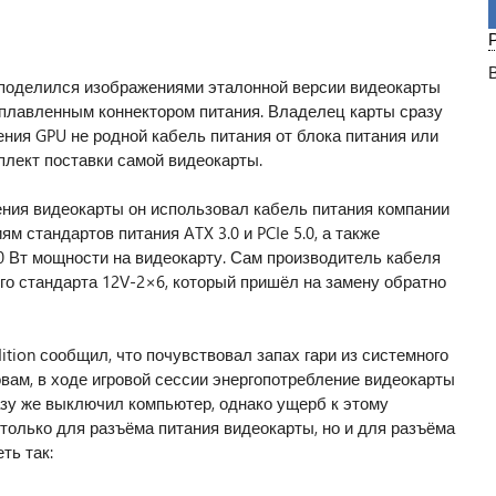
 поделился изображениями эталонной версии видеокарты
асплавленным коннектором питания. Владелец карты сразу
ния GPU не родной кабель питания от блока питания или
лект поставки самой видеокарты.
ния видеокарты он использовал кабель питания компании
 стандартов питания ATX 3.0 и PCIe 5.0, а также
 Вт мощности на видеокарту. Сам производитель кабеля
го стандарта 12V-2×6, который пришёл на замену обратно
ition сообщил, что почувствовал запах гари из системного
словам, в ходе игровой сессии энергопотребление видеокарты
азу же выключил компьютер, однако ущерб к этому
только для разъёма питания видеокарты, но и для разъёма
ть так: