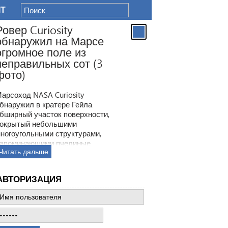
IT
Ровер Curiosity
обнаружил на Марсе
огромное поле из
неправильных сот (3
фото)
арсоход NASA Curiosity
бнаружил в кратере Гейла
бширный участок поверхности,
окрытый небольшими
ногоугольными структурами,
апоминающими пчелиные
Читать дальше
оты. Ранее ровер находил
одобные образования, но
овая находка по масштабам
АВТОРИЗАЦИЯ
атмила все предыдущее такие
ткрытия.