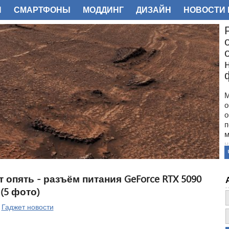
И
СМАРТФОНЫ
МОДДИНГ
ДИЗАЙН
НОВОСТИ 
ФОТО
М
о
о
п
м
н
с
п
н
 опять - разъём питания GeForce RTX 5090
з
 (5 фото)
о
|
Гаджет новости