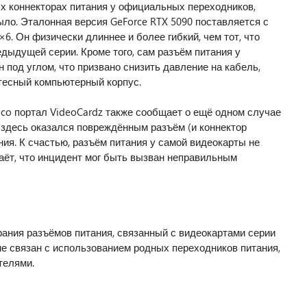
х коннекторах питания у официальных переходников,
ыло. Эталонная версия GeForce RTX 5090 поставляется с
. Он физически длиннее и более гибкий, чем тот, что
дыдущей серии. Кроме того, сам разъём питания у
 под углом, что призвано снизить давление на кабель,
 тесный компьютерный корпус.
tico портал VideoCardz также сообщает о ещё одном случае
 здесь оказался повреждённым разъём (и коннектор
ния. К счастью, разъём питания у самой видеокарты не
аёт, что инцидент мог быть вызван неправильным
рания разъёмов питания, связанный с видеокартами серии
 не связан с использованием родных переходников питания,
телями.