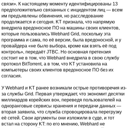
связи». К настоящему моменту идентифицированы 13
предположительно связанных с инцидентом лиц — всем
им предъявлены обвинения, но расследование
продолжается и сегодня. KT признала, что напрямую
внедрила вредоносное ПО на машины своих клиентов,
которые пользовались Webhard Grid, поскольку эта
программа и сама, по её версии, была вредоносной, и у
провайдера «не было выбора, кроме как взять её под
контроль», передаёт JTBC. Но основная претензия
состоит не в том, что Webhard внедрила в свою службу
протокол BitTorrent, а в том, что KT установила на
компьютеры своих клиентов вредоносное ПО без их
согласия.
У Webhard и KT ранее возникали острые противоречия из-
за службы Grid. Первая утверждает, что экономит десятки
миллиардов корейских вон, переведя пользователей на
одноранговые сервисы хранения и передачи данных —
вторая заявила, что служба спровоцировала перегрузку
её сетей. Свои аргументы они изложили в суде, и тот
встал на сторону KT: по его мнению, Webhard не