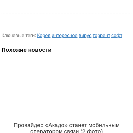
Ключевые теги:
Корея
интересное
вирус
торрент
софт
Похожие новости
Провайдер «Акадо» станет мобильным
оператором связи (2 фото)