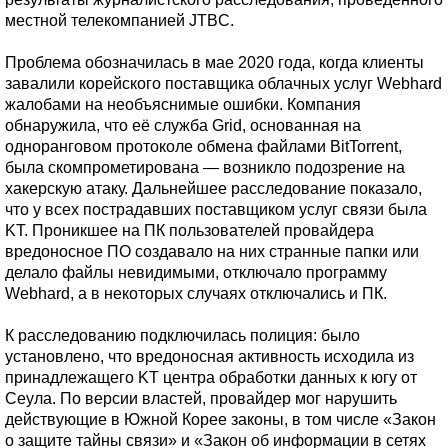
местной телекомпанией JTBC.
Проблема обозначилась в мае 2020 года, когда клиенты
завалили корейского поставщика облачных услуг Webhard
жалобами на необъяснимые ошибки. Компания
обнаружила, что её служба Grid, основанная на
одноранговом протоколе обмена файлами BitTorrent,
была скомпрометирована — возникло подозрение на
хакерскую атаку. Дальнейшее расследование показало,
что у всех пострадавших поставщиком услуг связи была
KT. Проникшее на ПК пользователей провайдера
вредоносное ПО создавало на них странные папки или
делало файлы невидимыми, отключало программу
Webhard, а в некоторых случаях отключались и ПК.
К расследованию подключилась полиция: было
установлено, что вредоносная активность исходила из
принадлежащего KT центра обработки данных к югу от
Сеула. По версии властей, провайдер мог нарушить
действующие в Южной Корее законы, в том числе «Закон
о защите тайны связи» и «Закон об информации в сетях