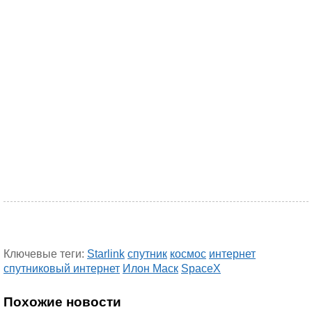
Ключевые теги:
Starlink
спутник
космос
интернет
спутниковый интернет
Илон Маск
SpaceX
Похожие новости