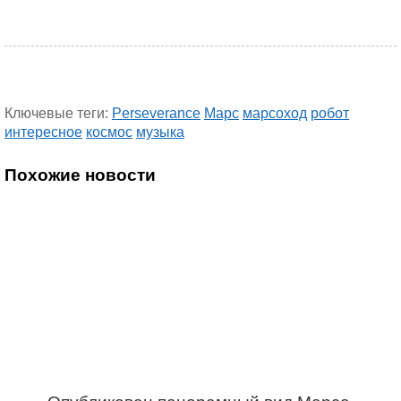
Ключевые теги:
Perseverance
Марс
марсоход
робот
интересное
космос
музыка
Похожие новости