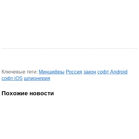
Ключевые теги:
Минцифры
Россия
закон
софт Android
софт iOS
шпионерия
Похожие новости