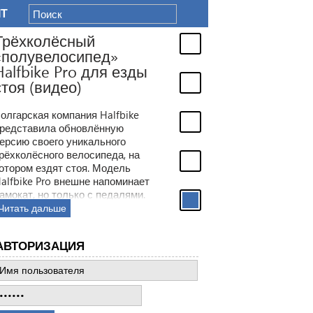
IT
Трёхколёсный
«полувелосипед»
Halfbike Pro для езды
стоя (видео)
олгарская компания Halfbike
редставила обновлённую
ерсию своего уникального
рёхколёсного велосипеда, на
отором ездят стоя. Модель
alfbike Pro внешне напоминает
амокат, но только с педалями.
Читать дальше
АВТОРИЗАЦИЯ