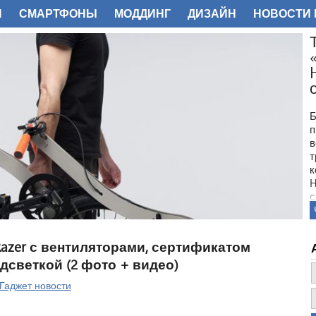
И
СМАРТФОНЫ
МОДДИНГ
ДИЗАЙН
НОВОСТИ 
ФОТО
Б
п
в
т
к
H
с
azer с вентиляторами, сертификатом
одсветкой (2 фото + видео)
Гаджет новости