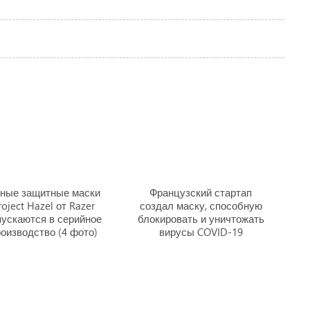
ные защитные маски
Французский стартап
roject Hazel от Razer
создал маску, способную
пускаются в серийное
блокировать и уничтожать
оизводство (4 фото)
вирусы COVID-19