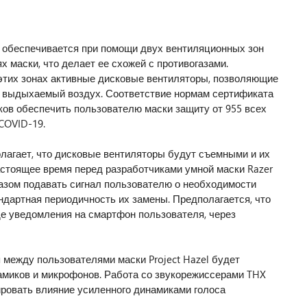
l обеспечивается при помощи двух вентиляционных зон
 маски, что делает ее схожей с противогазами.
этих зонах активные дисковые вентиляторы, позволяющие
и выдыхаемый воздух. Соответствие нормам сертификата
ов обеспечить пользователю маски защиту от 955 всех
COVID-19.
олагает, что дисковые вентиляторы будут съемными и их
астоящее время перед разработчиками умной маски Razer
разом подавать сигнал пользователю о необходимости
ндартная периодичность их замены. Предполагается, что
е уведомления на смартфон пользователя, через
между пользователями маски Project Hazel будет
амиков и микрофонов. Работа со звукорежиссерами THX
ровать влияние усиленного динамиками голоса