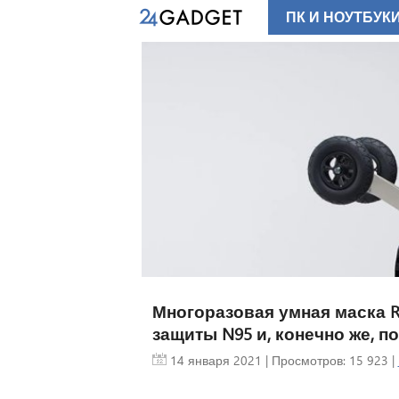
ПК И НОУТБУК
sity
 на Марсе
оле из
ых сот (3
Curiosity
атере Гейла
ок поверхности,
льшими
 структурами,
 пчелиные
вер находил
ования, но
по масштабам
Многоразовая умная маска R
едыдущее такие
защиты N95 и, конечно же, п
14 января 2021
| Просмотров: 15 923 |