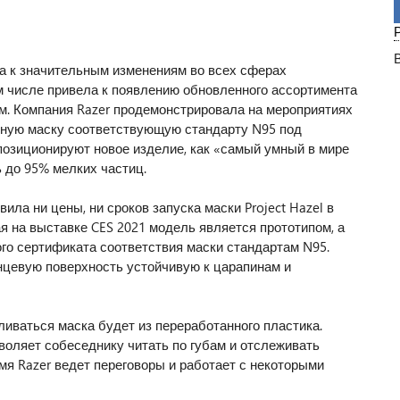
а к значительным изменениям во всех сферах
м числе привела к появлению обновленного ассортимента
м. Компания Razer продемонстрировала на мероприятиях
тную маску соответствующую стандарту N95 под
 позиционируют новое изделие, как «самый умный в мире
 до 95% мелких частиц.
ила ни цены, ни сроков запуска маски Project Hazel в
я на выставке CES 2021 модель является прототипом, а
о сертификата соответствия маски стандартам N95.
нцевую поверхность устойчивую к царапинам и
ливаться маска будет из переработанного пластика.
воляет собеседнику читать по губам и отслеживать
мя Razer ведет переговоры и работает с некоторыми