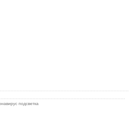
онавирус
подсветка