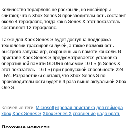
Количество терафлопс не раскрыли, но инсайдеры
считают, что в Xbox Series S производительность составит
около 4 терафлопс, тогда как в Series X этот показатель
составляет 12 терафлопс.
Также для Xbox Series S будет доступна поддержка
технологии трассировки лучей, а также возможность
быстрого запуска игр, сохраненных в памяти консоли. В
приставе Xbox Series S предусматривается установка
оперативной памяти GDDR6 объемом 10 ГБ (в Series X
этот показатель - 16 ГБ) при пропускной способности 224
ГБ\с. Разработчики считают, что Xbox Series S по
производительности будет в 4 раза выше актуальной Xbox
One S.
Ключевые теги:
Microsoft
игровая приставка
для геймера
xbox
Xbox Series S
Xbox Series X
сравнение
надо брать
Похожие новости