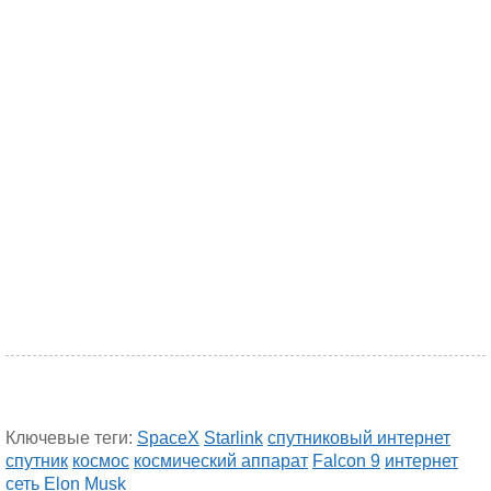
Ключевые теги:
SpaceX
Starlink
спутниковый интернет
спутник
космос
космический аппарат
Falcon 9
интернет
сеть
Elon Musk