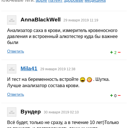
Ключевые теги:
apple
патент
здоровье
медицина
AnnaBlackWell
29 января 2019 11:19
Анализатор саха в крови, измеритель кровеносного
давления и встроенный алкотестер куда бы важнее
были
Ответить
+
−
2
Mila41
29 января 2019 12:38
И тест на беременность встройте
. Шутка.
Лучше анализатор состава крови.
Ответить
+
−
0
Вундер
30 января 2019 02:10
Всё будет, только не сразу, а в течение 10 лет)Только