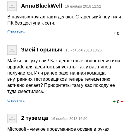
AnnaBlackWell
16 ноября 2018 12:52
В научных кругах так и делают. Старенький ноут или
ПК без доступа к сети.
Ответить
+
−
0
Змей Горыныч
16 ноября 2018 13:26
Майки, вы уху ели? Как дефектные обновления или
upgrade для десяток выпускать, так у вас пипец
получается. Или ранее разогнанная команда
внутренних тестировщиков теперь телеметрию
активно делает? Приоритеты там у вас походу не
туда сместились.
Ответить
+
−
0
2 туземца
16 ноября 2018 16:50
Microsoft - умелое продуманное орудие в руках