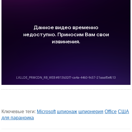
Ключевые теги:
Microsoft
шпионаж
шпионерия
Office
США
для параноика