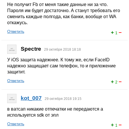
Не получит Fb от меня такие данные ни за что.
Пароля им будет достаточно. А станут требовать его
сменить каждые полгода, как банки, вообще от WA
откажусь.
Ответить
+
−
1
Spectre
29 октября 2018 18:18
У iOS защита надежнее. К тому же, если FaceID
надежно защищает сам телефон, то и приложение
защитит.
Ответить
+
−
2
kot_007
29 октября 2018 19:15
в ватсап никакие отпечатки не передаются а
используется sdk от эпл
Ответить
+
−
1