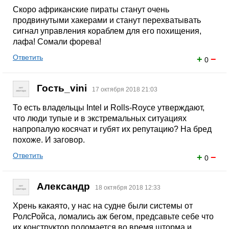
Скоро африканские пираты станут очень
продвинутыми хакерами и станут перехватывать
сигнал управления кораблем для его похищения,
лафа! Сомали форева!
Ответить
+
−
0
Гость_vini
17 октября 2018 21:03
То есть владельцы Intel и Rolls-Royce утверждают,
что люди тупые и в экстремальных ситуациях
напропалую косячат и губят их репутацию? На бред
похоже. И заговор.
Ответить
+
−
0
Александр
18 октября 2018 12:33
Хрень какаято, у нас на судне были системы от
РолсРойса, ломались аж бегом, предсавьте себе что
их конструктор поломается во время шторма и