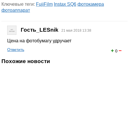
Ключевые теги:
FujiFilm
Instax SQ6
фотокамера
фотоаппарат
Гость_LESnik
21 мая 2018 13:38
Цена на фотобумагу удручает
Ответить
+
−
0
Похожие новости