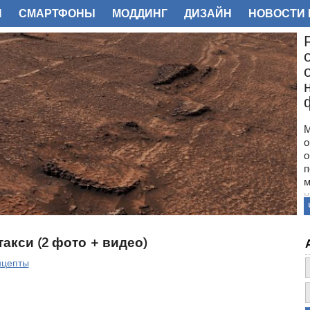
И
СМАРТФОНЫ
МОДДИНГ
ДИЗАЙН
НОВОСТИ 
ФОТО
М
о
о
п
м
н
с
п
н
такси (2 фото + видео)
з
о
нцепты