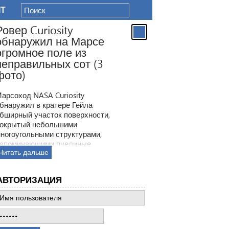
IT
Ровер Curiosity
обнаружил на Марсе
огромное поле из
неправильных сот (3
фото)
арсоход NASA Curiosity
бнаружил в кратере Гейла
бширный участок поверхности,
окрытый небольшими
ногоугольными структурами,
апоминающими пчелиные
Читать дальше
оты. Ранее ровер находил
одобные образования, но
овая находка по масштабам
АВТОРИЗАЦИЯ
атмила все предыдущее такие
ткрытия.