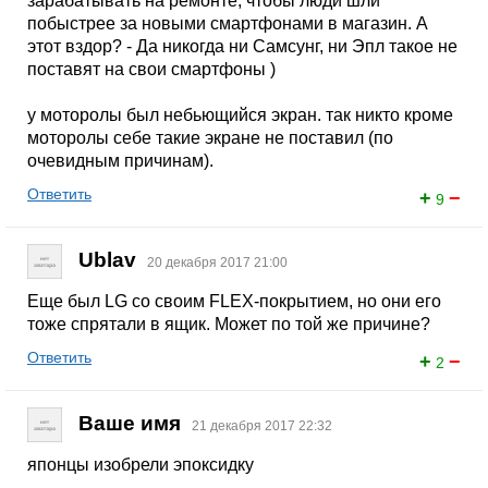
зарабатывать на ремонте, чтобы люди шли
побыстрее за новыми смартфонами в магазин. А
этот вздор? - Да никогда ни Самсунг, ни Эпл такое не
поставят на свои смартфоны )
у моторолы был небьющийся экран. так никто кроме
моторолы себе такие экране не поставил (по
очевидным причинам).
Ответить
+
−
9
Ublav
20 декабря 2017 21:00
Еще был LG со своим FLEX-покрытием, но они его
тоже спрятали в ящик. Может по той же причине?
Ответить
+
−
2
Ваше имя
21 декабря 2017 22:32
японцы изобрели эпоксидку