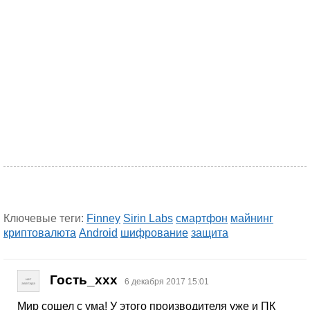
Ключевые теги:
Finney
Sirin Labs
смартфон
майнинг
криптовалюта
Android
шифрование
защита
Гость_xxx
6 декабря 2017 15:01
Мир сошел с ума! У этого производителя уже и ПК