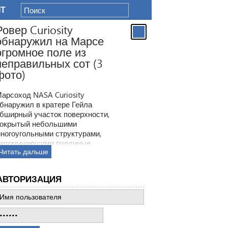
IT
Ровер Curiosity
обнаружил на Марсе
огромное поле из
неправильных сот (3
фото)
арсоход NASA Curiosity
бнаружил в кратере Гейла
бширный участок поверхности,
окрытый небольшими
ногоугольными структурами,
апоминающими пчелиные
Читать дальше
оты. Ранее ровер находил
одобные образования, но
овая находка по масштабам
АВТОРИЗАЦИЯ
атмила все предыдущее такие
ткрытия.