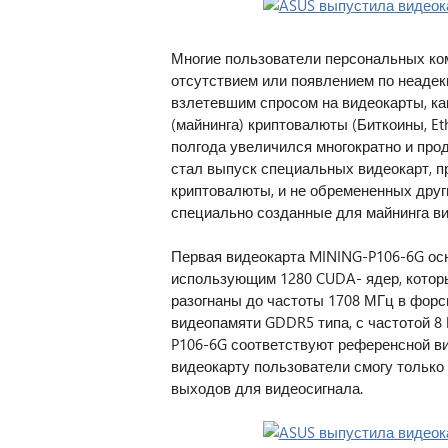
Многие пользователи персональных ко
отсутствием или появлением по неадек
взлетевшим спросом на видеокарты, к
(майнинга) криптовалюты (Биткоины, Eth
полгода увеличился многократно и про
стал выпуск специальных видеокарт, п
криптовалюты, и не обремененных друг
специально созданные для майнинга в
Первая видеокарта MINING-P106-6G осн
использующим 1280 CUDA- ядер, которы
разогнаны до частоты 1708 МГц в форс
видеопамяти GDDR5 типа, с частотой 8
P106-6G соответствуют референсной ви
видеокарту пользователи смогу только
выходов для видеосигнала.