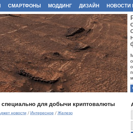
И
СМАРТФОНЫ
МОДДИНГ
ДИЗАЙН
НОВОСТИ 
ФОТО
М
о
о
п
м
н
с
п
н
 специально для добычи криптовалюты
з
о
аджет новости
/
Интересное
/
Железо