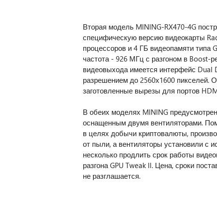
Вторая модель MINING-RX470-4G постро
специфическую версию видеокарты Rade
процессоров и 4 ГБ видеопамяти типа 
частота - 926 МГц с разгоном в Boost-
видеовыхода имеется интерфейс Dual 
разрешением до 2560х1600 пикселей. О
заготовленные вырезы для портов HDMI 
В обеих моделях MINING предусмотрен
оснащенным двумя вентиляторами. Пом
в целях добычи криптовалюты, произв
от пыли, а вентиляторы установили с 
несколько продлить срок работы видеок
разгона GPU Tweak II. Цена, сроки пос
не разглашается.