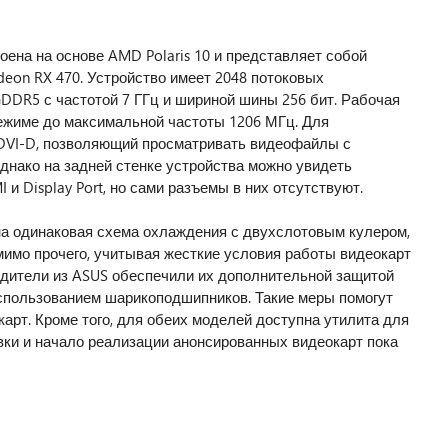
ена на основе AMD Polaris 10 и представляет собой
on RX 470. Устройство имеет 2048 потоковых
GDDR5 с частотой 7 ГГц и шириной шины 256 бит. Рабочая
режиме до максимальной частоты 1206 МГц. Для
DVI-D, позволяющий просматривать видеофайлы с
днако на задней стенке устройства можно увидеть
и Display Port, но сами разъемы в них отсутствуют.
а одинаковая схема охлаждения с двухслотовым кулером,
имо прочего, учитывая жесткие условия работы видеокарт
одители из ASUS обеспечили их дополнительной защитой
использованием шарикоподшипников. Такие меры помогут
арт. Кроме того, для обеих моделей доступна утилита для
тавки и начало реализации анонсированных видеокарт пока