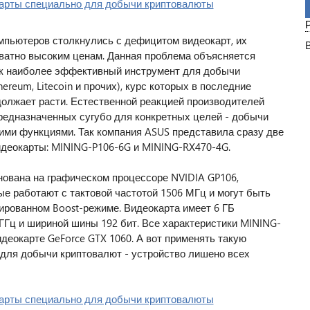
мпьютеров столкнулись с дефицитом видеокарт, их
ватно высоким ценам. Данная проблема объясняется
ак наиболее эффективный инструмент для добычи
ereum, Litecoin и прочих), курс которых в последние
должает расти. Естественной реакцией производителей
редназначенных сугубо для конкретных целей - добычи
ими функциями. Так компания ASUS представила сразу две
идеокарты: MINING-P106-6G и MINING-RX470-4G.
ована на графическом процессоре NVIDIA GP106,
е работают с тактовой частотой 1506 МГц и могут быть
ированном Boost-режиме. Видеокарта имеет 6 ГБ
 ГГц и шириной шины 192 бит. Все характеристики MINING-
деокарте GeForce GTX 1060. А вот применять такую
 для добычи криптовалют - устройство лишено всех