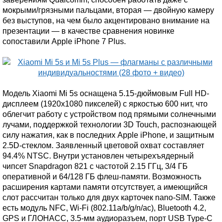
мокрыми/грязными пальцами, вторая — двойную камеру
без выступов, на чем было акцентировано внимание на
презентации — в качестве сравнения новинке
сопоставили Apple iPhone 7 Plus.
Модель Xiaomi Mi 5s оснащена 5.15-дюймовым Full HD-
дисплеем (1920x1080 пикселей) с яркостью 600 нит, что
облегчит работу с устройством под прямыми солнечными
лучами, поддержкой технологии 3D Touch, распознающей
силу нажатия, как в последних Apple iPhone, и защитным
2.5D-стеклом. Заявленный цветовой охват составляет
94.4% NTSC. Внутри установлен четырехъядерный
чипсет Snapdragon 821 с частотой 2.15 ГГц, 3/4 ГБ
оперативной и 64/128 ГБ флеш-памяти. Возможность
расширения картами памяти отсутствует, а имеющийся
слот рассчитан только для двух карточек nano-SIM. Также
есть модуль NFC, Wi-Fi (802.11a/b/g/n/ac), Bluetooth 4.2,
GPS и ГЛОНАСС, 3.5-мм аудиоразъем, порт USB Type-C