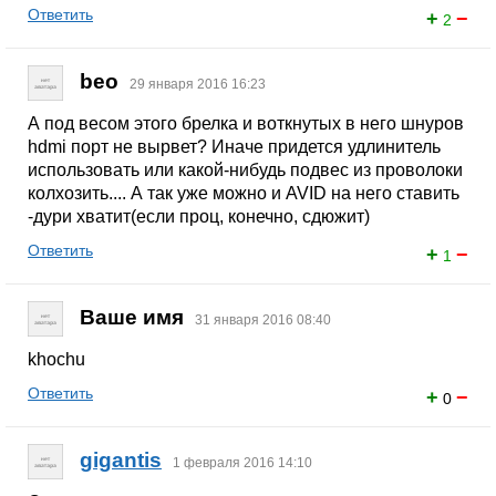
Ответить
+
−
2
beo
29 января 2016 16:23
А под весом этого брелка и воткнутых в него шнуров
hdmi порт не вырвет? Иначе придется удлинитель
использовать или какой-нибудь подвес из проволоки
колхозить.... А так уже можно и AVID на него ставить
-дури хватит(если проц, конечно, сдюжит)
Ответить
+
−
1
Ваше имя
31 января 2016 08:40
khochu
Ответить
+
−
0
gigantis
1 февраля 2016 14:10