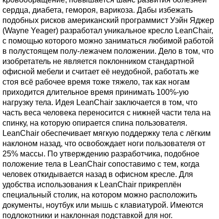
сердца, диабета, гемороя, варикоза. Дабы избежать
подобных рисков американский программист Уэйн Яджер
(Wayne Yeager) разработал уникальное кресло LeanChair,
с помощью которого можно заниматься любимой работой
в полустоящем полу-лежачем положении. Дело в том, что
изобретатель не является поклонником стандартной
офисной мебели и считает её неудобной, работать же
стоя всё рабочее время тоже тяжело, так как ногам
приходится длительное время принимать 100%-ую
нагрузку тела. Идея LeanChair заключается в том, что
часть веса человека переносится с нижней части тела на
спинку, на которую опирается спина пользователя.
LeanChair обеспечивает мягкую поддержку тела с лёгким
наклоном назад, что освобождает ноги пользователя от
25% массы. По утверждению разработчика, подобное
положение тела в LeanChair сопоставимо с тем, когда
человек откидывается назад в офисном кресле. Для
удобства использования к LeanChair прикреплён
специальный столик, на котором можно расположить
документы, ноутбук или мышь с клавиатурой. Имеются
подлокотники и наклонная подставкой для ног.