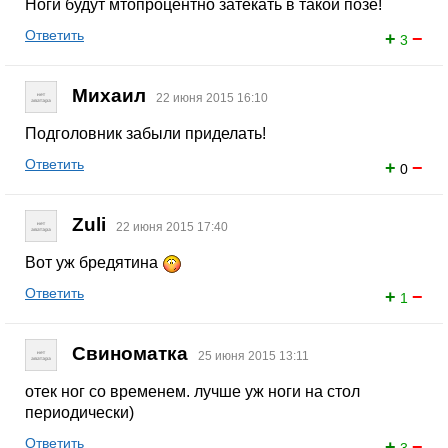
Ноги будут мтопроцентно затекать в такой позе!
Ответить
+
−
3
Михаил
22 июня 2015 16:10
Подголовник забыли приделать!
Ответить
+
−
0
Zuli
22 июня 2015 17:40
Вот уж бредятина
Ответить
+
−
1
Свиноматка
25 июня 2015 13:11
отек ног со временем. лучше уж ноги на стол
периодически)
Ответить
+
−