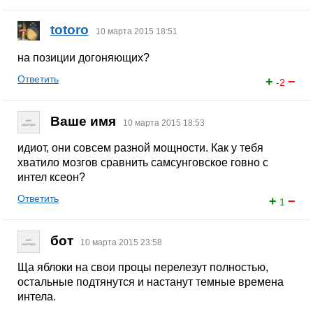
totoro
10 марта 2015 18:51
на позиции догоняющих?
Ответить
+
−
-2
Ваше имя
10 марта 2015 18:53
идиот, они совсем разной мощности. Как у тебя
хватило мозгов сравнить самсунговское говно с
интел ксеон?
Ответить
+
−
1
бот
10 марта 2015 23:58
Ща яблоки на свои процы перелезут полностью,
остальные подтянутся и настанут темные времена
интела.