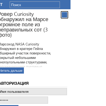
IT
Ровер Curiosity
обнаружил на Марсе
огромное поле из
неправильных сот (3
фото)
арсоход NASA Curiosity
бнаружил в кратере Гейла
бширный участок поверхности,
окрытый небольшими
ногоугольными структурами,
апоминающими пчелиные
Читать дальше
оты. Ранее ровер находил
одобные образования, но
овая находка по масштабам
АВТОРИЗАЦИЯ
атмила все предыдущее такие
ткрытия.