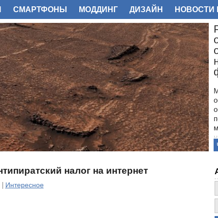
И
СМАРТФОНЫ
МОДДИНГ
ДИЗАЙН
НОВОСТИ 
ФОТО
М
о
о
п
м
н
с
п
н
нтипиратский налог на интернет
з
о
 |
Интересное