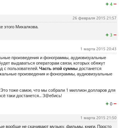
+
−
4
26 февраля 2015 21:57
е этого Михалкова.
+
−
3
1 марта 2015 20:43
льные произведения и фонограммы, аудиовизуальные
 будет выдаваться операторам связи, которых обяжут
од с пользователей.
Часть этой суммы
достанется
кальные произведения и фонограммы, аудиовизуальные
? Это тоже самое, что мы собрали 1 миллион долларов для
всё таки достанется... З@ебись!
+
−
0
1 марта 2015 21:50
рые вообще не скачивают музыку, фильмы, книги. Просто