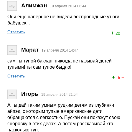
Алимжан
19 апреля 2014 06:44
Они ещё наверное не видели беспроводные утюги
бабушек...
Ответить
+
−
20
Марат
19 апреля 2014 14:47
сам ты тупой баклан! никогда не называй детей
тупыми! ты сам тупое быдло!
Ответить
+
−
-5
Игорь
19 апреля 2014 21:54
А ты дай таким умным руцким детям из глубинки
айпэд, с которым тупые американские дети
обращаются с легкостью. Пускай они покажут свою
сноровку в этих делах. А потом рассказывай кто
насколько туп.