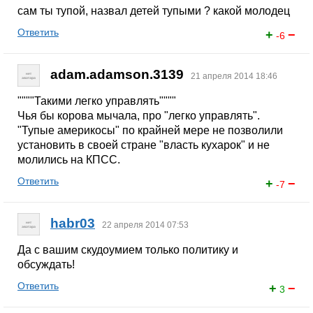
сам ты тупой, назвал детей тупыми ? какой молодец
Ответить
+
−
-6
adam.adamson.3139
21 апреля 2014 18:46
""""Такими легко управлять""""
Чья бы корова мычала, про "легко управлять".
"Тупые америкосы" по крайней мере не позволили
установить в своей стране "власть кухарок" и не
молились на КПСС.
Ответить
+
−
-7
habr03
22 апреля 2014 07:53
Да с вашим скудоумием только политику и
обсуждать!
Ответить
+
−
3