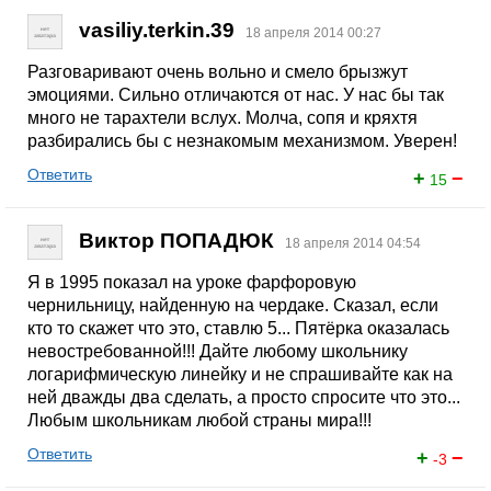
vasiliy.terkin.39
18 апреля 2014 00:27
Разговаривают очень вольно и смело брызжут
эмоциями. Сильно отличаются от нас. У нас бы так
много не тарахтели вслух. Молча, сопя и кряхтя
разбирались бы с незнакомым механизмом. Уверен!
Ответить
+
−
15
Виктор ПОПАДЮК
18 апреля 2014 04:54
Я в 1995 показал на уроке фарфоровую
чернильницу, найденную на чердаке. Сказал, если
кто то скажет что это, ставлю 5... Пятёрка оказалась
невостребованной!!! Дайте любому школьнику
логарифмическую линейку и не спрашивайте как на
ней дважды два сделать, а просто спросите что это...
Любым школьникам любой страны мира!!!
Ответить
+
−
-3