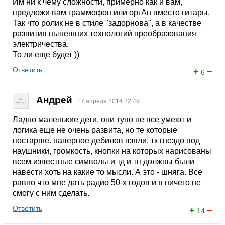
Им ни к чему сложности, примерно как и вам,
предложи вам граммофон или оргАн вместо гитары.
Так что ролик не в стиле "задорнова", а в качестве
развития нынешних технологий преобразования
электричества.
То ли еще будет ))
Ответить
+
−
6
Андрей
17 апреля 2014 22:49
Ладно маленькие дети, они тупо не все умеют и
логика еще не очень развита, но те которые
постарше. наверное дебилов взяли. тк гнездо под
наушники, громкость, кнопки на которых нарисованы
всем известные символы и тд и тп должны были
навести хоть на какие то мысли. А это - шняга. Все
равно что мне дать радио 50-х годов и я ничего не
смогу с ним сделать.
Ответить
+
−
14