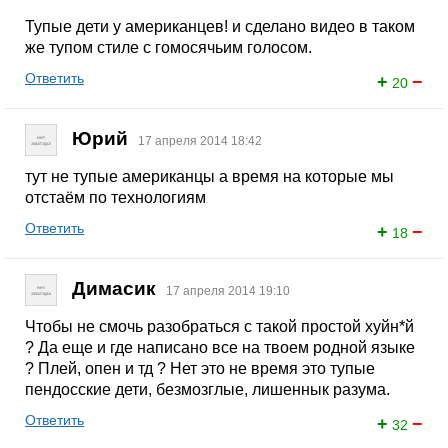
Тупые дети у американцев! и сделано видео в таком
же тупом стиле с гомосячьим голосом.
Ответить
+
−
20
Юрий
17 апреля 2014 18:42
тут не тупые американцы а время на которые мы
отстаём по технологиям
Ответить
+
−
18
Димасик
17 апреля 2014 19:10
Чтобы не смочь разобраться с такой простой хуйн*й
? Да еще и где написано все на твоем родной языке
? Плей, опен и тд ? Нет это не время это тупые
пендосские дети, безмозглые, лишеннык разума.
Ответить
+
−
32