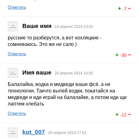
Ответить
+
−
-7
Ваше имя
19 апреля 2014 23:02
русские то разберутся, а вот хохляцкие -
сомневаюсь. Это же не сало )
Ответить
+
−
-30
Имя ваше
20 апреля 2014 10:05
Балалайка, водка и медведи ваше фсё, а не
технологии. Такчто выпей водки, покатайся на
медведе и иди играй на балалайке, а потом иди щи
лаптем хлебать
Ответить
+
−
-12
kot_007
20 апреля 2014 17:01