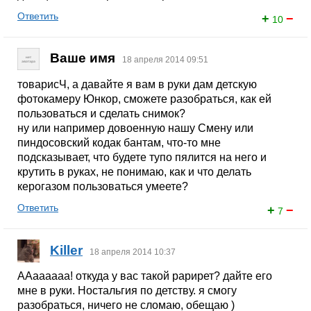
Ответить
+
−
10
Ваше имя
18 апреля 2014 09:51
товарисЧ, а давайте я вам в руки дам детскую
фотокамеру Юнкор, сможете разобраться, как ей
пользоваться и сделать снимок?
ну или например довоенную нашу Смену или
пиндосовский кодак бантам, что-то мне
подсказывает, что будете тупо пялится на него и
крутить в руках, не понимаю, как и что делать
керогазом пользоваться умеете?
Ответить
+
−
7
Killer
18 апреля 2014 10:37
ААаааааа! откуда у вас такой рарирет? дайте его
мне в руки. Ностальгия по детству. я смогу
разобраться, ничего не сломаю, обещаю )