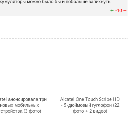
 аккумуляторы можно было бы и побольше запихнуть
+
−
-10
atel анонсировала три
Alcatel One Touch Scribe HD
новых мобильных
- 5-дюймовый гуглофон (22
устройства (3 фото)
фото + 2 видео)