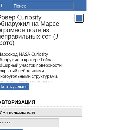
IT
Ровер Curiosity
обнаружил на Марсе
огромное поле из
неправильных сот (3
фото)
арсоход NASA Curiosity
бнаружил в кратере Гейла
бширный участок поверхности,
окрытый небольшими
ногоугольными структурами,
апоминающими пчелиные
Читать дальше
оты. Ранее ровер находил
одобные образования, но
овая находка по масштабам
АВТОРИЗАЦИЯ
атмила все предыдущее такие
ткрытия.