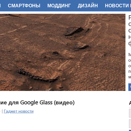
И
СМАРТФОНЫ
МОДДИНГ
ДИЗАЙН
НОВОСТИ 
ФОТО
М
о
о
п
м
н
с
п
н
 для Google Glass (видео)
з
о
 |
Гаджет новости