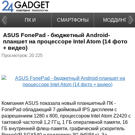
ПК И
СМАРТФОНЫ
МОДДИНГ
ASUS FonePad - бюджетный Android-
НОУТБУКИ
планшет на процессоре Intel Atom (14 фото
+ видео)
Просмотров: 20 225
Компания ASUS показала новый планшетный ПК -
FonePad обладающий 7-дюймовый IPS дисплеем с
разрешением 1280 x 800, процессором Intel Atom Z2420 с
тактовой частотой 1,2 ГГц, 1 ГБ оперативной памяти, 16
ГБ внутренней флеш-памяти, графический ускоритель
PowerVR SGX540 и поддержку 3G (HSPA+). За