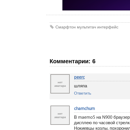
Смарфтон
мультитач
интерфейс
Комментарии: 6
peerc
шляпа
Ответить
chamchum
В maemo5 на N900 браузер
дисплею по часовой стрелк
Нокиевцы козлы, похоронили