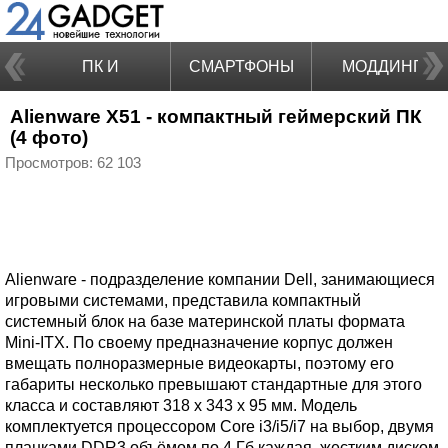
ПК И
СМАРТФОНЫ
МОДДИНГ
Alienware X51 - компактный геймерский ПК
НОУТБУКИ
(4 фото)
Просмотров: 62 103
Alienware - подразделение компании Dell, занимающиеся
игровыми системами, представила компактный
системный блок на базе материнской платы формата
Mini-ITX. По своему предназначение корпус должен
вмещать полноразмерные видеокарты, поэтому его
габариты несколько превышают стандартные для этого
класса и составляют 318 х 343 х 95 мм. Модель
комплектуется процессором Core i3/i5/i7 на выбор, двумя
планками DDR3 объёмом по 4 Гб каждая, жестким диском