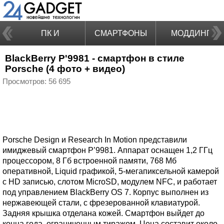
ПК И
СМАРТФОНЫ
МОДДИНГ
BlackBerry P'9981 - смартфон в стиле
НОУТБУКИ
Porsche (4 фото + видео)
Просмотров: 56 695
Porsche Design и Research In Motion представили
имиджевый смартфон P’9981. Аппарат оснащен 1,2 ГГц
процессором, 8 Гб встроенной памяти, 768 Мб
оперативной, Liquid графикой, 5-мегапиксельной камерой
с HD записью, слотом MicroSD, модулем NFC, и работает
под управлением BlackBerry OS 7. Корпус выполнен из
нержавеющей стали, с фрезерованной клавиатурой.
Задняя крышка отделана кожей. Смартфон выйдет до
конца года, ограниченным тиражом. Цена составит около